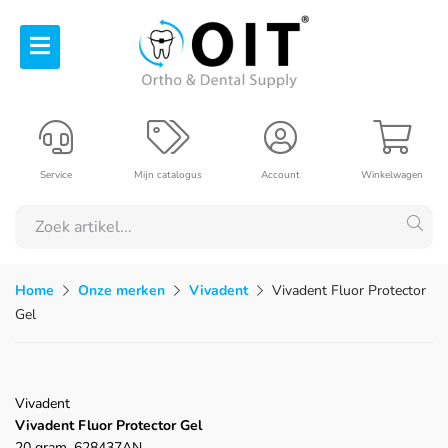
Service
Mijn catalogus
Account
Winkelwagen
Home
Onze merken
Vivadent
Vivadent Fluor Protector
Gel
Vivadent
Vivadent Fluor Protector Gel
20 gram, 628437AN