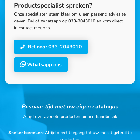
Productspecialist spreken?
Onze specialisten staan klaar om u een passend advies te
geven. Bel of Whatsapp op
033-2043010
en kom direct
in contact met ons.
Bel naar 033-2043010
Whatsapp ons
Bespaar tijd met uw eigen catalogus
Altijd uw favoriete producten binnen handbereik
Sneller bestellen
: Altijd direct toegang tot uw meest gebruikte
producten.