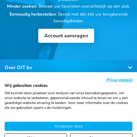
Minder zoeken
: Bewaar uw favorieten overzichtelijk op één plek.
Eenvoudig herbestellen
: Bestel met één klik uw terugkerende
benodigdheden.
Account aanvragen
Over OIT bv
Privacybeleid
Klantenservice
Wij gebruiken cookies
We kunnen deze plaatsen voor analyse van onze bezoekersgegevens, om
onze website te verbeteren, gepersonaliseerde inhoud te tonen en om u een
Contact
geweldige website-ervaring te bieden. Voor meer informatie over de cookies
die we gebruiken opent u de instellingen.
Accepteer alles
© 2026 Ortho Import
Algemene voorwaarden
Privacy
& Trading B.V.
verklaring
Cookiebeleid
Sitemap