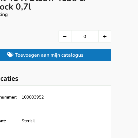
ock 0,7l
king
Toevoegen aan mijn catalogus
icaties
lnummer:
100003952
nt:
Sterisil