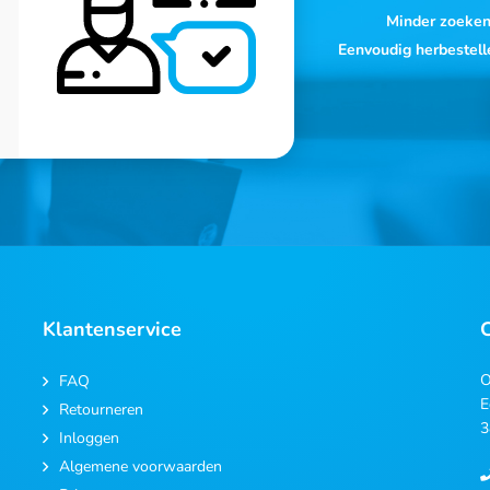
Minder zoeke
Eenvoudig herbestell
Klantenservice
O
FAQ
E
Retourneren
3
Inloggen
Algemene voorwaarden