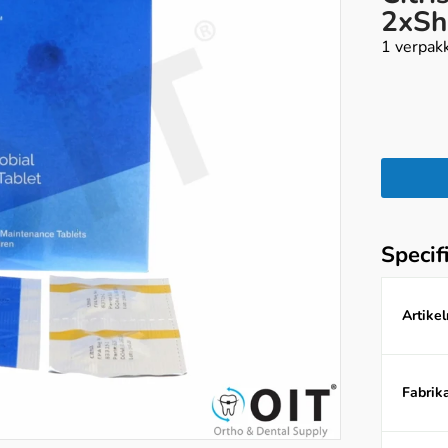
2xSh
1 verpak
Specif
Artike
Fabrika