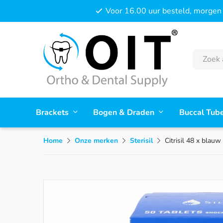
Voor 16.00 uur besteld, morgen 
Brackets
Bogen & Draden
Buccal Tub
Home
Onze merken
Sterisil
Citrisil 48 x blauw