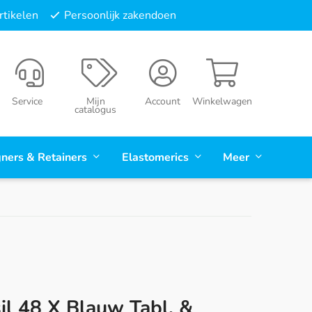
tikelen
Persoonlijk zakendoen
Service
Mijn
Account
Winkelwagen
catalogus
gners & Retainers
Elastomerics
Meer
sil 48 X Blauw Tabl. &