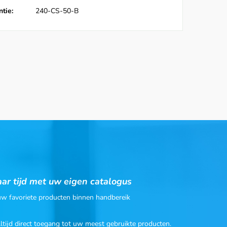
tie:
240-CS-50-B
ar tijd met uw eigen catalogus
 uw favoriete producten binnen handbereik
Altijd direct toegang tot uw meest gebruikte producten.