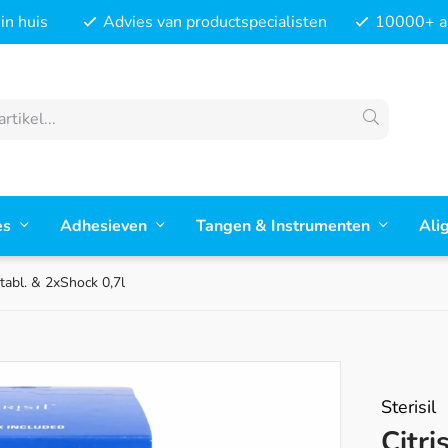
in huis
Advies van productspecialisten
10000+ ar
es
Adhesieven
Tangen & Instrumenten
Ali
 tabl. & 2xShock 0,7l
Sterisil
Citri