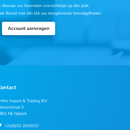
n
: Bewaar uw favorieten overzichtelijk op één plek.
en
: Bestel met één klik uw terugkerende benodigdheden.
Account aanvragen
Contact
rtho Import & Trading B.V.
disonstraat 3
861 NE Nijkerk
+31(0)33-2043010