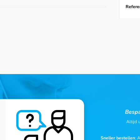
Referen
Bespa
Altijd
Sneller bestellen
: 