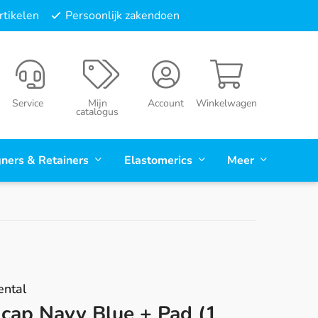
tikelen
Persoonlijk zakendoen
Service
Mijn
Account
Winkelwagen
catalogus
gners & Retainers
Elastomerics
Meer
ental
cap Navy Blue + Pad (1