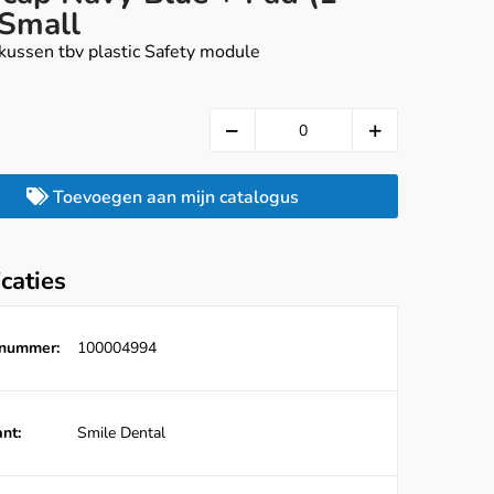
 Small
kussen tbv plastic Safety module
Toevoegen aan mijn catalogus
icaties
lnummer:
100004994
nt:
Smile Dental