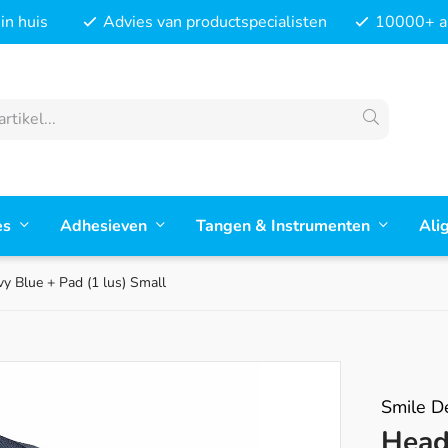
in huis
Advies van productspecialisten
10000+ ar
es
Adhesieven
Tangen & Instrumenten
Ali
y Blue + Pad (1 lus) Small
Smile D
Head