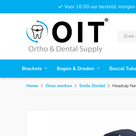
Voor 16.00 uur besteld, morgen 
Brackets
Bogen & Draden
Buccal Tub
Home
Onze merken
Smile Dental
Headcap Nav