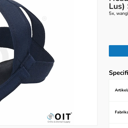
Lus)
5x, wang
Specif
Artike
Fabrika