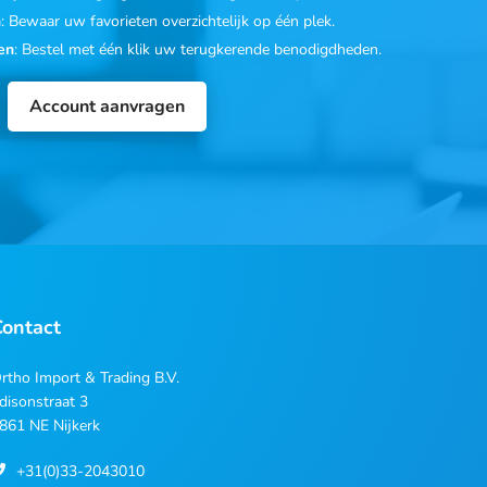
n
: Bewaar uw favorieten overzichtelijk op één plek.
en
: Bestel met één klik uw terugkerende benodigdheden.
Account aanvragen
Contact
rtho Import & Trading B.V.
disonstraat 3
861 NE Nijkerk
+31(0)33-2043010