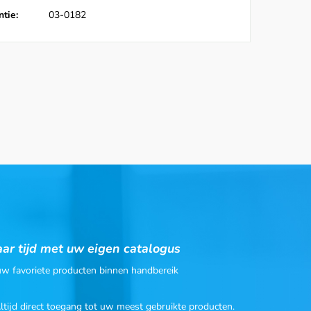
tie:
03-0182
ar tijd met uw eigen catalogus
 uw favoriete producten binnen handbereik
Altijd direct toegang tot uw meest gebruikte producten.