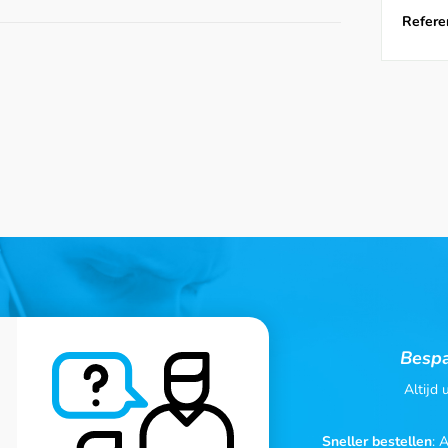
Referen
Bespa
Altijd
Sneller bestellen
: 