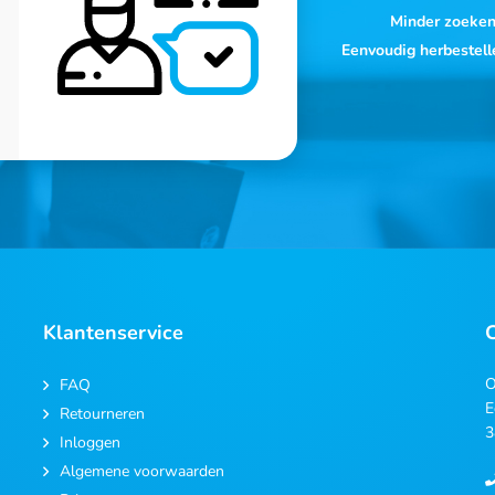
Minder zoeke
Eenvoudig herbestell
Klantenservice
O
FAQ
E
Retourneren
3
Inloggen
Algemene voorwaarden