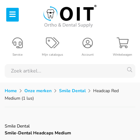
Service
Mijn catalogus
Account
Winkelwagen
Home
Onze merken
Smile Dental
Headcap Red
Medium (1 lus)
Smile Dental
Smile-Dental Headcaps Medium