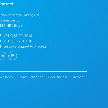
Contact
rtho Import & Trading B.V.
disonstraat 3
861 NE Nijkerk
+31(0)33-2043010
+31(0)33-2043010
customersupport@oitrading.nl
rwaarden
Privacy verklaring
Cookiebeleid
Sitemap