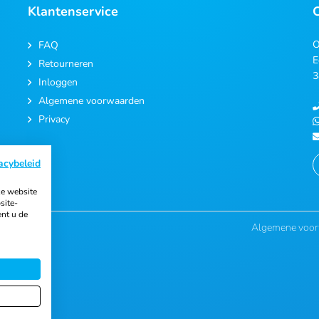
Klantenservice
O
FAQ
E
Retourneren
3
Inloggen
Algemene voorwaarden
Privacy
acybeleid
e website
site-
ent u de
Algemene voo