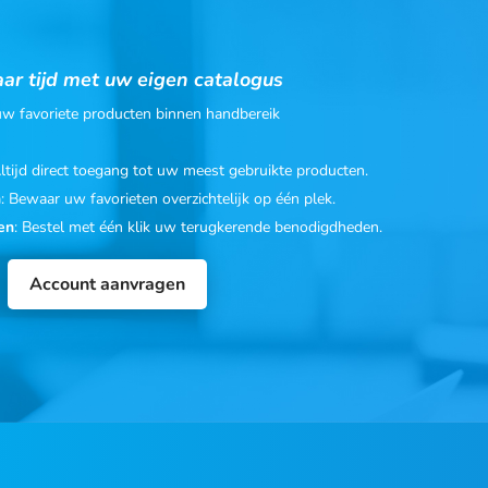
ar tijd met uw eigen catalogus
 uw favoriete producten binnen handbereik
Altijd direct toegang tot uw meest gebruikte producten.
n
: Bewaar uw favorieten overzichtelijk op één plek.
en
: Bestel met één klik uw terugkerende benodigdheden.
Account aanvragen