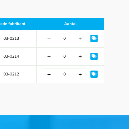
ode fabrikant
Aantal
03-0213
03-0214
03-0212