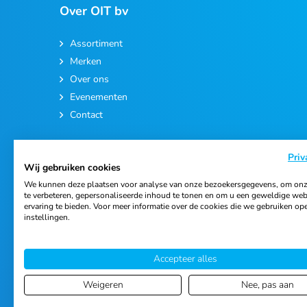
Over OIT bv
Assortiment
Merken
Over ons
Evenementen
Contact
Priv
Wij gebruiken cookies
We kunnen deze plaatsen voor analyse van onze bezoekersgegevens, om onz
te verbeteren, gepersonaliseerde inhoud te tonen en om u een geweldige web
ervaring te bieden. Voor meer informatie over de cookies die we gebruiken op
© 2026 Ortho Import & Trading B.V.
instellingen.
Accepteer alles
Weigeren
Nee, pas aan