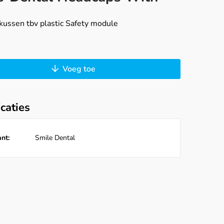
kussen tbv plastic Safety module
Voeg toe
icaties
nt:
Smile Dental