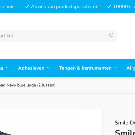
in huis
Advies van productspecialisten
10000+ ar
es
Adhesieven
Tangen & Instrumenten
Ali
ad Navy blue large (2 lussen)
Smile D
Smil