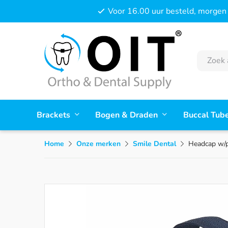
Voor 16.00 uur besteld, morgen 
Brackets
Bogen & Draden
Buccal Tub
Home
Onze merken
Smile Dental
Headcap w/p