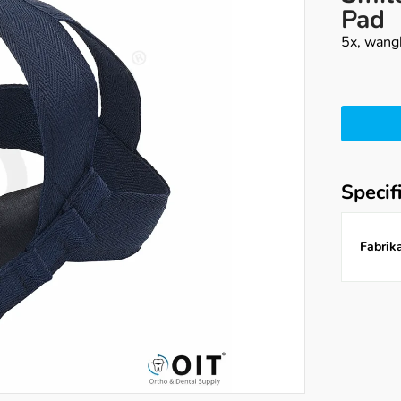
Pad
5x, wang
Specif
Fabrika