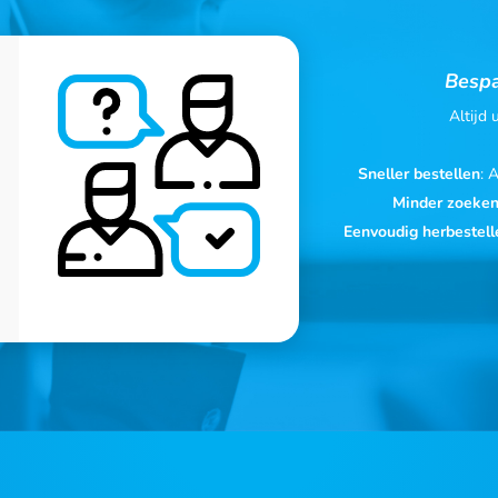
Bespa
Altijd
Sneller bestellen
: 
Minder zoeke
Eenvoudig herbestell