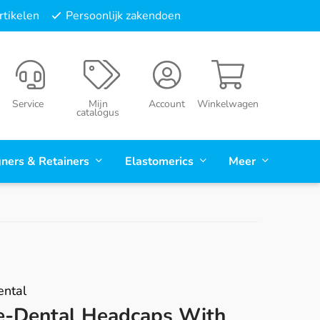
tikelen
Persoonlijk zakendoen
Service
Mijn
Account
Winkelwagen
catalogus
gners & Retainers
Elastomerics
Meer
ental
e-Dental Headcaps With