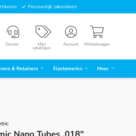
tikelen
Persoonlijk zakendoen
Service
Mijn
Account
Winkelwagen
catalogus
gners & Retainers
Elastomerics
Meer
tric
mic Nano Tubes .018"