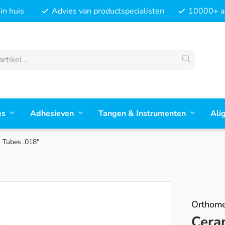
in huis
Advies van productspecialisten
10000+ ar
es
Adhesieven
Tangen & Instrumenten
Ali
 Tubes .018"
Orthome
Cera