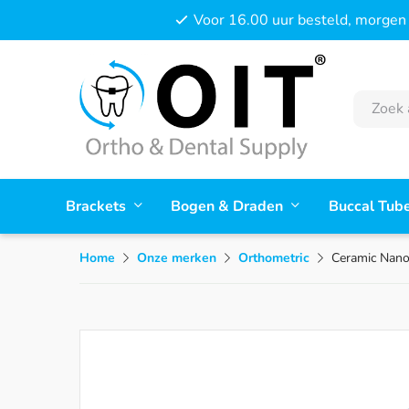
Voor 16.00 uur besteld, morgen 
Brackets
Bogen & Draden
Buccal Tub
Home
Onze merken
Orthometric
Ceramic Nano