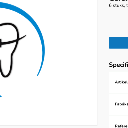
6 stuks, t
Specif
Artike
Fabrika
Referen