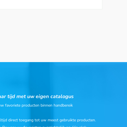
ar tijd met uw eigen catalogus
 uw favoriete producten binnen handbereik
Altijd direct toegang tot uw meest gebruikte producten.