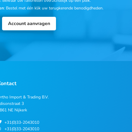
n
: Bewaar uw favorieten overzichtelijk op één plek.
en
: Bestel met één klik uw terugkerende benodigdheden.
Account aanvragen
Contact
rtho Import & Trading B.V.
disonstraat 3
861 NE Nijkerk
+31(0)33-2043010
+31(0)33-2043010