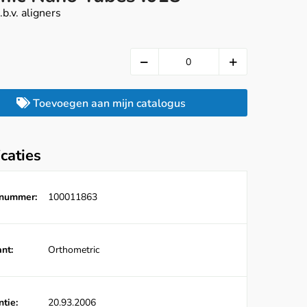
.b.v. aligners
Toevoegen aan mijn catalogus
icaties
lnummer:
100011863
nt:
Orthometric
tie:
20.93.2006