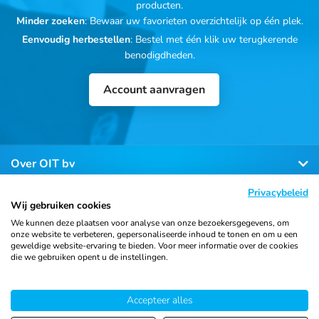
producten.
Minder zoeken
: Bewaar uw favorieten overzichtelijk op één plek.
Eenvoudig herbestellen
: Bestel met één klik uw terugkerende
benodigdheden.
Account aanvragen
Over OIT bv
Privacybeleid
Klantenservice
Wij gebruiken cookies
We kunnen deze plaatsen voor analyse van onze bezoekersgegevens, om
onze website te verbeteren, gepersonaliseerde inhoud te tonen en om u een
Contact
geweldige website-ervaring te bieden. Voor meer informatie over de cookies
die we gebruiken opent u de instellingen.
Accepteer alles
© 2026 Ortho Import
Algemene voorwaarden
Privacy
& Trading B.V.
verklaring
Cookiebeleid
Sitemap