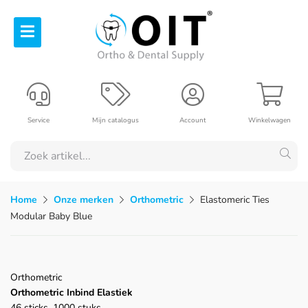
Service
Mijn catalogus
Account
Winkelwagen
Home
Onze merken
Orthometric
Elastomeric Ties
Modular Baby Blue
Orthometric
Orthometric Inbind Elastiek
46 sticks, 1000 stuks