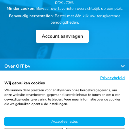
producten.
Minder zoeken
: Bewaar uw favorieten overzichtelijk op één plek.
Eenvoudig herbestellen
: Bestel met één klik uw terugkerende
benodigdheden.
Account aanvragen
Over OIT bv
Privacybeleid
Klantenservice
Wij gebruiken cookies
We kunnen deze plaatsen voor analyse van onze bezoekersgegevens, om
onze website te verbeteren, gepersonaliseerde inhoud te tonen en om u een
Contact
geweldige website-ervaring te bieden. Voor meer informatie over de cookies
die we gebruiken opent u de instellingen.
Accepteer alles
© 2026 Ortho Import
Algemene voorwaarden
Privacy
& Trading B.V.
verklaring
Cookiebeleid
Sitemap