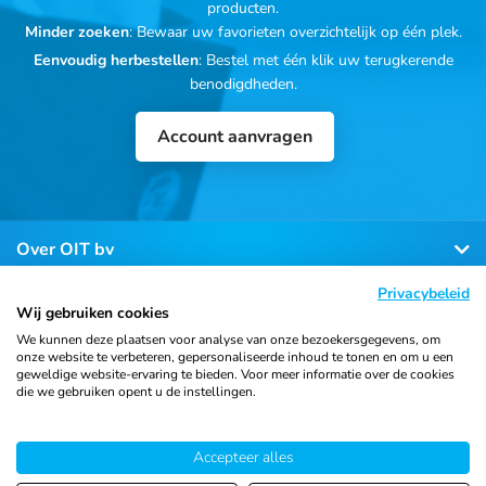
producten.
Minder zoeken
: Bewaar uw favorieten overzichtelijk op één plek.
Eenvoudig herbestellen
: Bestel met één klik uw terugkerende
benodigdheden.
Account aanvragen
Over OIT bv
Privacybeleid
Klantenservice
Wij gebruiken cookies
We kunnen deze plaatsen voor analyse van onze bezoekersgegevens, om
onze website te verbeteren, gepersonaliseerde inhoud te tonen en om u een
Contact
geweldige website-ervaring te bieden. Voor meer informatie over de cookies
die we gebruiken opent u de instellingen.
Accepteer alles
© 2026 Ortho Import
Algemene voorwaarden
Privacy
& Trading B.V.
verklaring
Cookiebeleid
Sitemap