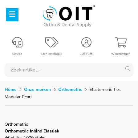
Service
Mijn catalogus
Account
Winkelwagen
Home
Onze merken
Orthometric
Elastomeric Ties
Modular Pearl
Orthometric
Orthometric Inbind Elastiek
46 sticks, 1000 stuks