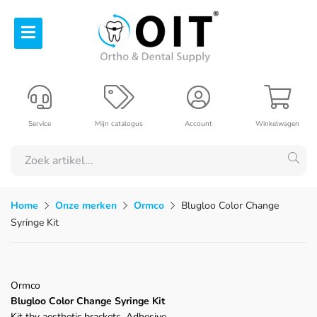
Service
Mijn catalogus
Account
Winkelwagen
Home
Onze merken
Ormco
Blugloo Color Change
Syringe Kit
Ormco
Blugloo Color Change Syringe Kit
Kit tbv aesthetic brackets, Adhesive