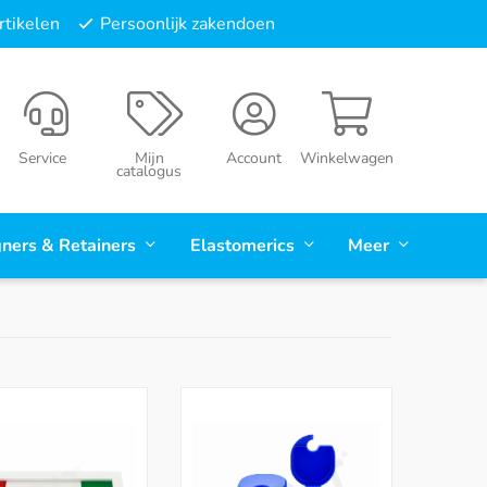
tikelen
Persoonlijk zakendoen
Service
Mijn
Account
Winkelwagen
catalogus
gners & Retainers
Elastomerics
Meer