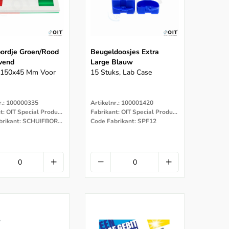
bordje Groen/rood
Beugeldoosjes Extra
evend
Large Blauw
, 150x45 Mm Voor
15 Stuks, Lab Case
r.: 100000335
Artikelnr.: 100001420
Fabrikant: OIT Special Products
Fabrikant: OIT Special Products
Code Fabrikant: SCHUIFBORDJE
Code Fabrikant: SPF12