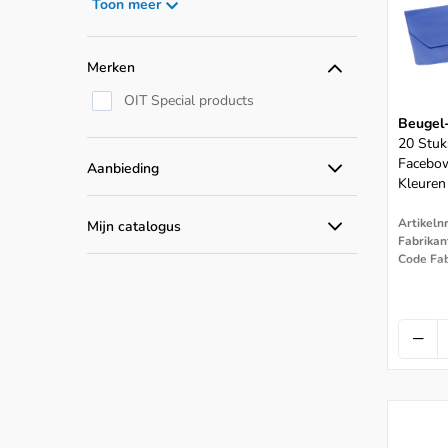
Toon meer
Thermodesinfector Accessoires
Merken
OIT Special products
Beugel-
20 Stuk
Facebow
Aanbieding
Kleuren
Alle aanbiedingen
Artikeln
Mijn catalogus
Catalogus producten