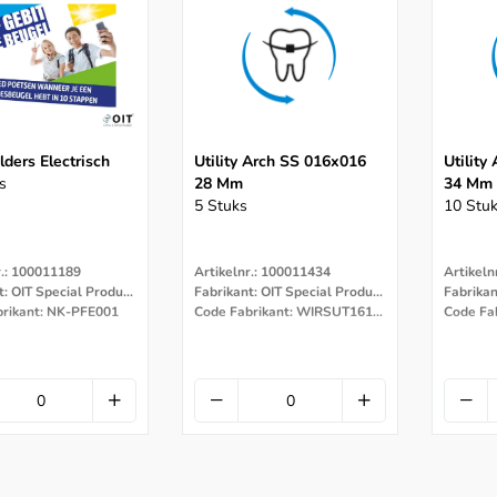
lders Electrisch
Utility Arch SS 016x016
Utility
s
28 Mm
34 Mm
5 Stuks
10 Stu
r.: 100011189
Artikelnr.: 100011434
Artikeln
Fabrikant: OIT Special Products
Fabrikant: OIT Special Products
brikant: NK-PFE001
Code Fabrikant: WIRSUT161628