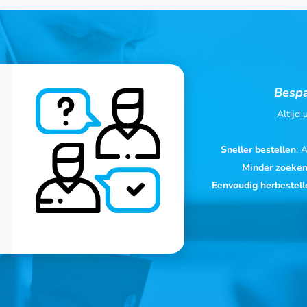
Bespa
Altijd
Sneller bestellen
: 
Minder zoeke
Eenvoudig herbestell