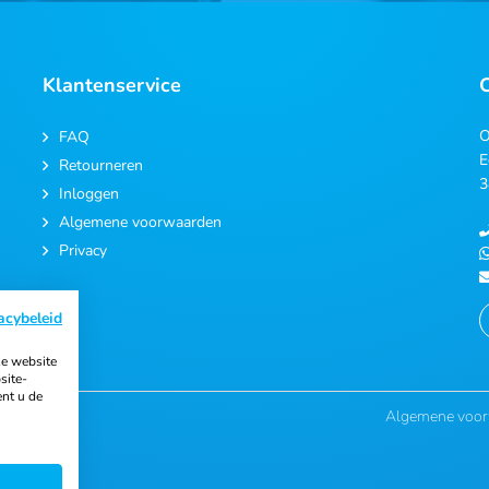
Klantenservice
O
FAQ
E
Retourneren
3
Inloggen
Algemene voorwaarden
Privacy
acybeleid
e website
site-
ent u de
Algemene voo