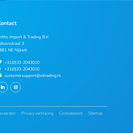
Contact
rtho Import & Trading B.V.
disonstraat 3
861 NE Nijkerk
+31(0)33-2043010
+31(0)33-2043010
customersupport@oitrading.nl
rwaarden
Privacy verklaring
Cookiebeleid
Sitemap