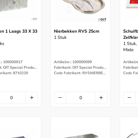
en 1 Laags 33 X 33
Nierbekken RVS 25cm
Schuif
1 Stuk
Zelfkl
ks
1 Stuk
Miele
r.: 100000017
Artikelnr.: 100000099
Artikeln
Fabrikant: OIT Special Products
Fabrikant: OIT Special Products
rikant: 8710220
Code Fabrikant: RVSNIERBEKKEN