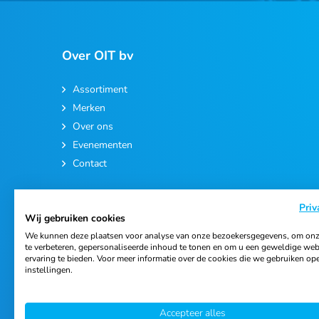
Over OIT bv
Assortiment
Merken
Over ons
Evenementen
Contact
Priv
Wij gebruiken cookies
We kunnen deze plaatsen voor analyse van onze bezoekersgegevens, om onz
te verbeteren, gepersonaliseerde inhoud te tonen en om u een geweldige web
ervaring te bieden. Voor meer informatie over de cookies die we gebruiken op
© 2026 Ortho Import & Trading B.V.
instellingen.
Accepteer alles