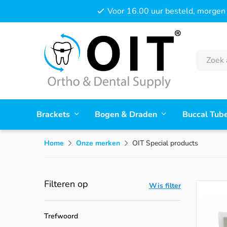
Voor 16.00 uur besteld, morgen 
Brackets
Bogen & Draden
Buccal Tub
Home
Onze merken
OIT Special products
Filteren op
Wis filter
Trefwoord