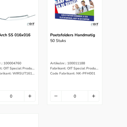
 Arch SS 016x016
Poetsfolders Handmatig
50 Stuks
r.: 100004760
Artikelnr.: 100011188
Fabrikant: OIT Special Products
Fabrikant: OIT Special Products
Code Fabrikant: WIRSUT161638
Code Fabrikant: NK-PFH001