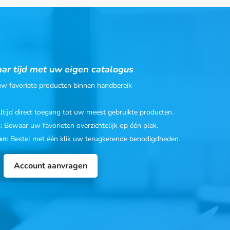
ar tijd met uw eigen catalogus
 uw favoriete producten binnen handbereik
Altijd direct toegang tot uw meest gebruikte producten.
n
: Bewaar uw favorieten overzichtelijk op één plek.
en
: Bestel met één klik uw terugkerende benodigdheden.
Account aanvragen