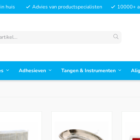
in huis
Advies van productspecialisten
10000+ ar
es
Adhesieven
Tangen & Instrumenten
Ali