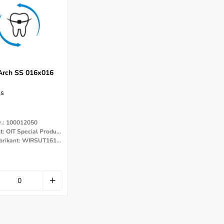
 Arch SS 016x016
ks
r.: 100012050
Fabrikant: OIT Special Products
Code Fabrikant: WIRSUT161634