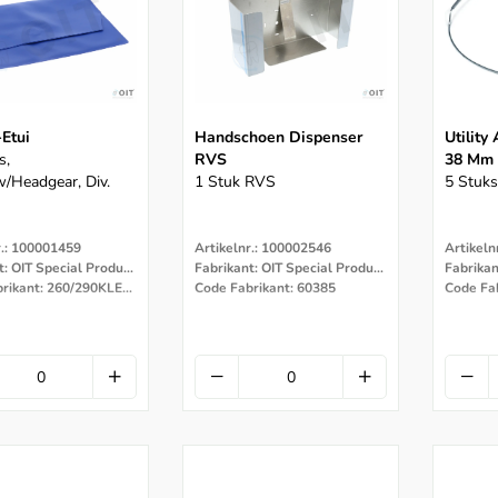
Etui
Handschoen Dispenser
Utility
s,
RVS
38 Mm
/headgear, Div.
1 Stuk RVS
5 Stuks
r.: 100001459
Artikelnr.: 100002546
Artikeln
Fabrikant: OIT Special Products
Fabrikant: OIT Special Products
Code Fabrikant: 260/290KLEP 6V
Code Fabrikant: 60385