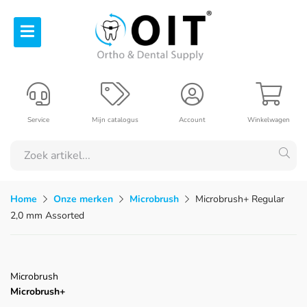
Service
Mijn catalogus
Account
Winkelwagen
Home
Onze merken
Microbrush
Microbrush+ Regular
2,0 mm Assorted
Microbrush
Microbrush+