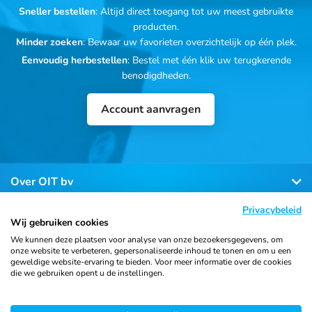
Sneller bestellen
: Altijd direct toegang tot uw meest gebruikte
producten.
Minder zoeken
: Bewaar uw favorieten overzichtelijk op één plek.
Eenvoudig herbestellen
: Bestel met één klik uw terugkerende
benodigdheden.
Account aanvragen
Over OIT bv
Privacybeleid
Klantenservice
Wij gebruiken cookies
We kunnen deze plaatsen voor analyse van onze bezoekersgegevens, om
onze website te verbeteren, gepersonaliseerde inhoud te tonen en om u een
Contact
geweldige website-ervaring te bieden. Voor meer informatie over de cookies
die we gebruiken opent u de instellingen.