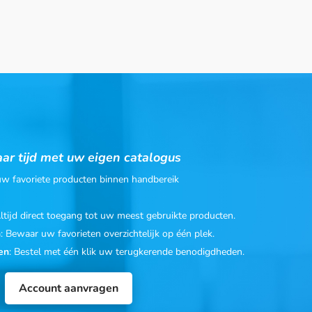
ar tijd met uw eigen catalogus
 uw favoriete producten binnen handbereik
Altijd direct toegang tot uw meest gebruikte producten.
n
: Bewaar uw favorieten overzichtelijk op één plek.
en
: Bestel met één klik uw terugkerende benodigdheden.
Account aanvragen