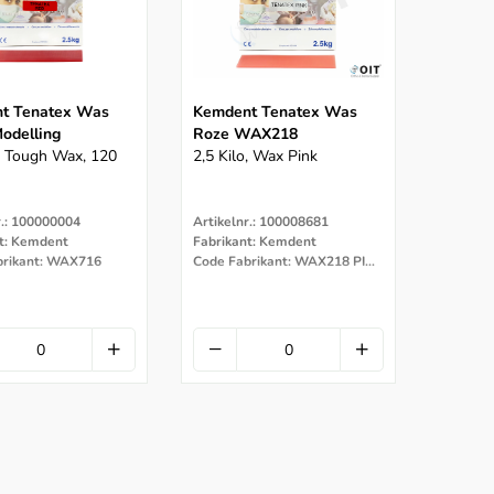
t Tenatex Was
Kemdent Tenatex Was
odelling
Roze WAX218
o, Tough Wax, 120
2,5 Kilo, Wax Pink
r.: 100000004
Artikelnr.: 100008681
t: Kemdent
Fabrikant: Kemdent
brikant: WAX716
Code Fabrikant: WAX218 PINK 2.5KG