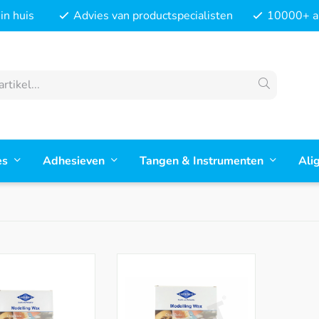
in huis
Advies van productspecialisten
10000+ ar
es
Adhesieven
Tangen & Instrumenten
Ali