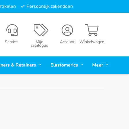
tikelen
Persoonlijk zakendoen
Service
Mijn
Account
Winkelwagen
catalogus
gners & Retainers
Elastomerics
Meer