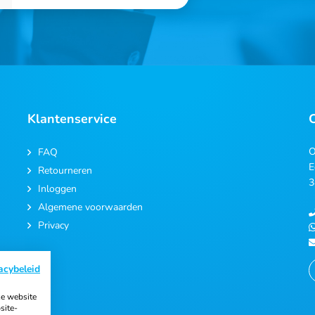
Klantenservice
O
FAQ
E
Retourneren
3
Inloggen
Algemene voorwaarden
Privacy
acybeleid
e website
site-