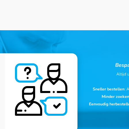
Bespa
Altijd
Sneller bestellen
: 
Minder zoeke
Eenvoudig herbestell