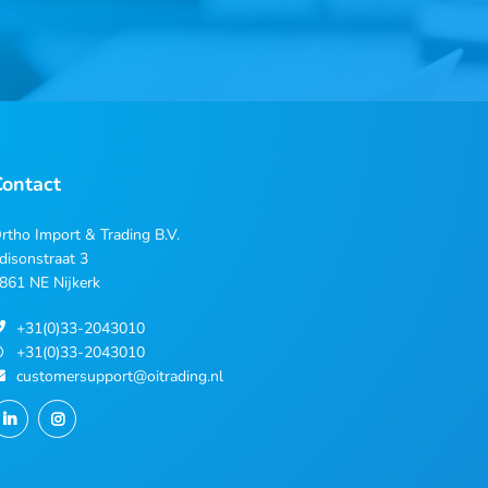
Contact
rtho Import & Trading B.V.
disonstraat 3
861 NE Nijkerk
+31(0)33-2043010
+31(0)33-2043010
customersupport@oitrading.nl