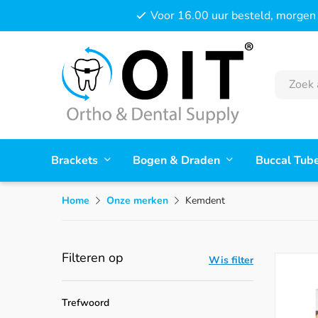
Voor 16.00 uur besteld, morgen 
Brackets
Bogen & Draden
Buccal Tub
Home
Onze merken
Kemdent
Filteren op
Wis filter
Trefwoord