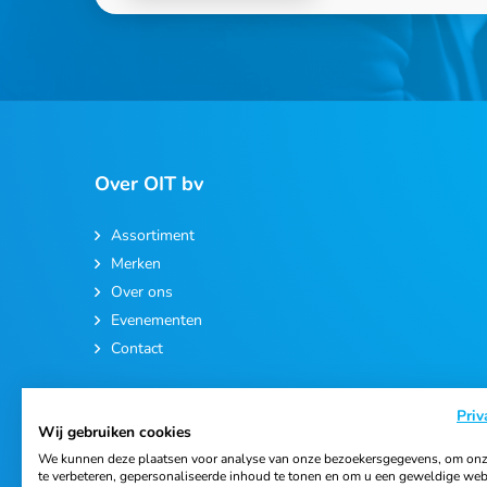
Over OIT bv
Assortiment
Merken
Over ons
Evenementen
Contact
Priv
Wij gebruiken cookies
We kunnen deze plaatsen voor analyse van onze bezoekersgegevens, om onz
te verbeteren, gepersonaliseerde inhoud te tonen en om u een geweldige web