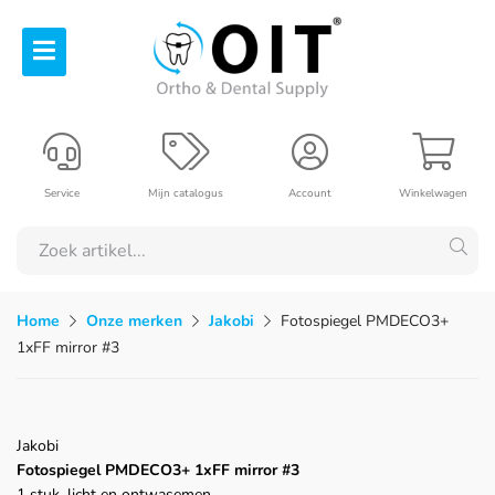
Service
Mijn catalogus
Account
Winkelwagen
Home
Onze merken
Jakobi
Fotospiegel PMDECO3+
1xFF mirror #3
Jakobi
Fotospiegel PMDECO3+ 1xFF mirror #3
1 stuk, licht en ontwasemen