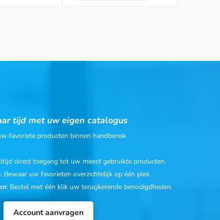
ar tijd met uw eigen catalogus
 uw favoriete producten binnen handbereik
Altijd direct toegang tot uw meest gebruikte producten.
n
: Bewaar uw favorieten overzichtelijk op één plek.
en
: Bestel met één klik uw terugkerende benodigdheden.
Account aanvragen