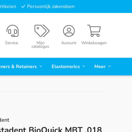
tikelen
Persoonlijk zakendoen
Service
Mijn
Account
Winkelwagen
catalogus
gners & Retainers
Elastomerics
Meer
dent
stadent BioQuick MBT .018