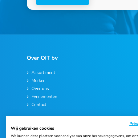
Over OIT bv
Assortiment
Merken
Over ons
Evenementen
Contact
Priv
Wij gebruiken cookies
We kunnen deze plaatsen voor analyse van onze bezoekersgegevens, om onz