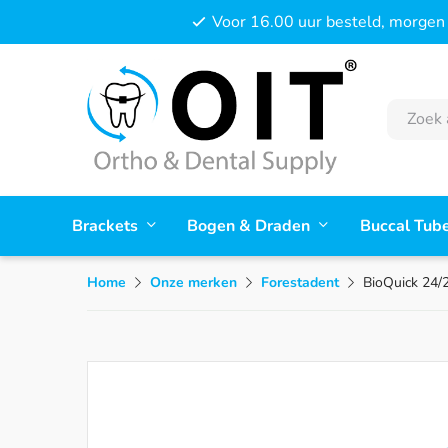
Voor 16.00 uur besteld, morgen 
Brackets
Bogen & Draden
Buccal Tub
Home
Onze merken
Forestadent
BioQuick 24/