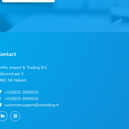
Contact
rtho Import & Trading B.V.
disonstraat 3
861 NE Nijkerk
+31(0)33-2043010
+31(0)33-2043010
customersupport@oitrading.nl