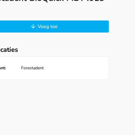
Voeg toe
icaties
nt:
Forestadent