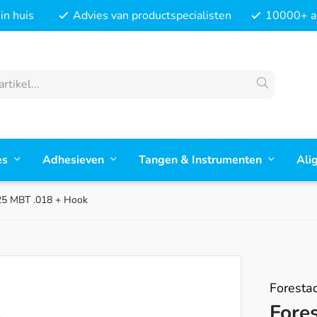
in huis
Advies van productspecialisten
10000+ ar
es
Adhesieven
Tangen & Instrumenten
Ali
25 MBT .018 + Hook
Foresta
Fore