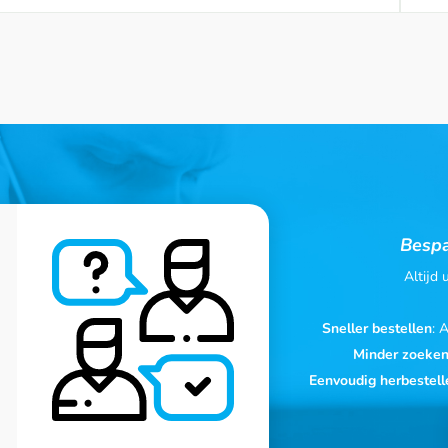
Bespa
Altijd
Sneller bestellen
: 
Minder zoeke
Eenvoudig herbestell