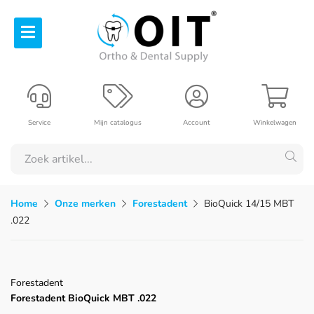
Service
Mijn catalogus
Account
Winkelwagen
Home
Onze merken
Forestadent
BioQuick 14/15 MBT
.022
Forestadent
Forestadent BioQuick MBT .022