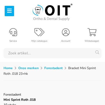
Service
Mijn catalogus
Account
Winkelwagen
Home
Onze merken
Forestadent
Bracket Mini Sprint
Roth .018 23+hk
Forestadent
Mini Sprint Roth .018
10 stuks