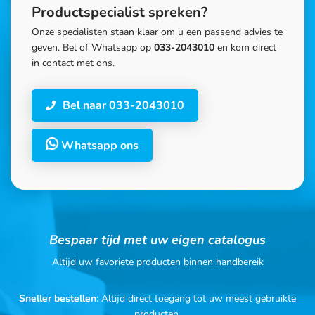
Productspecialist spreken?
Onze specialisten staan klaar om u een passend advies te
geven. Bel of Whatsapp op
033-2043010
en kom direct
in contact met ons.
Bel naar 033-2043010
Whatsapp ons
Bespaar tijd met uw eigen catalogus
Altijd uw favoriete producten binnen handbereik
Sneller bestellen
: Altijd direct toegang tot uw meest gebruikte
producten.