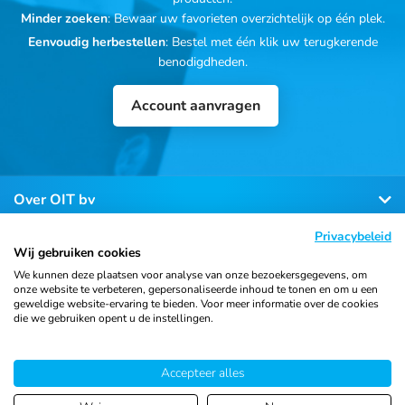
Minder zoeken
: Bewaar uw favorieten overzichtelijk op één plek.
Eenvoudig herbestellen
: Bestel met één klik uw terugkerende
benodigdheden.
Account aanvragen
Over OIT bv
Privacybeleid
Klantenservice
Wij gebruiken cookies
We kunnen deze plaatsen voor analyse van onze bezoekersgegevens, om
onze website te verbeteren, gepersonaliseerde inhoud te tonen en om u een
Contact
geweldige website-ervaring te bieden. Voor meer informatie over de cookies
die we gebruiken opent u de instellingen.
Accepteer alles
© 2026 Ortho Import
Algemene voorwaarden
Privacy
& Trading B.V.
verklaring
Cookiebeleid
Sitemap