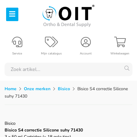
Service
Mijn catalogus
Account
Winkelwagen
Home
Onze merken
Bisico
Bisico S4 correctie Silicone
suhy 71430
Bisico
Bisico S4 correctie Silicone suhy 71430
3 x 50 ml Cartridge (+ 18 gele tips)