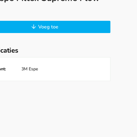
Voeg toe
icaties
nt:
3M Espe