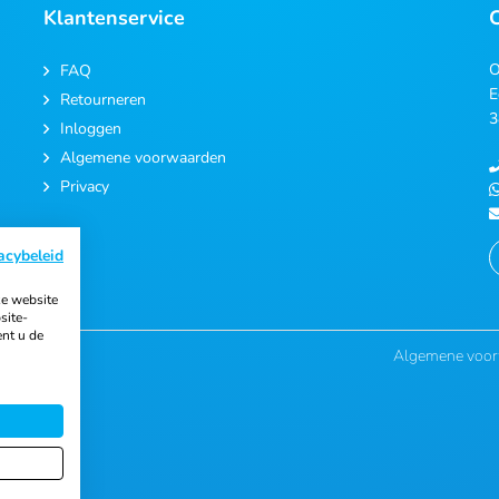
Klantenservice
O
FAQ
E
Retourneren
3
Inloggen
Algemene voorwaarden
Privacy
acybeleid
e website
site-
ent u de
Algemene voo