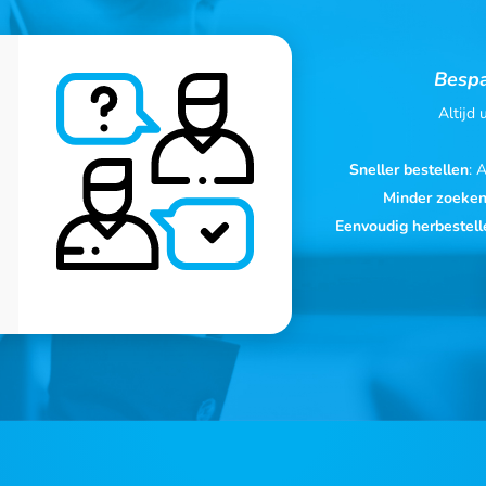
Bespa
Altijd
Sneller bestellen
: 
Minder zoeke
Eenvoudig herbestell