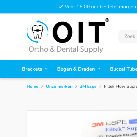
Voor 16.00 uur besteld, morgen 
Brackets
Bogen & Draden
Buccal Tub
Home
Onze merken
3M Espe
Filtek Flow Supr