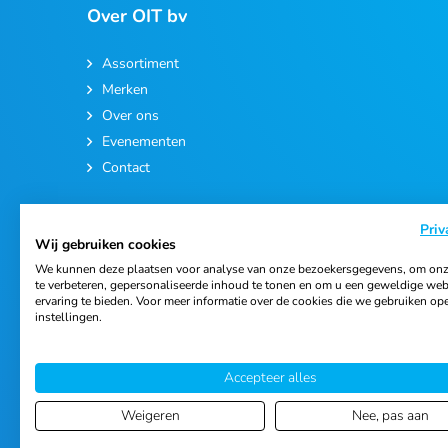
Over OIT bv
Assortiment
Merken
Over ons
Evenementen
Contact
Priv
Wij gebruiken cookies
We kunnen deze plaatsen voor analyse van onze bezoekersgegevens, om onz
te verbeteren, gepersonaliseerde inhoud te tonen en om u een geweldige web
ervaring te bieden. Voor meer informatie over de cookies die we gebruiken op
© 2026 Ortho Import & Trading B.V.
instellingen.
Accepteer alles
Weigeren
Nee, pas aan