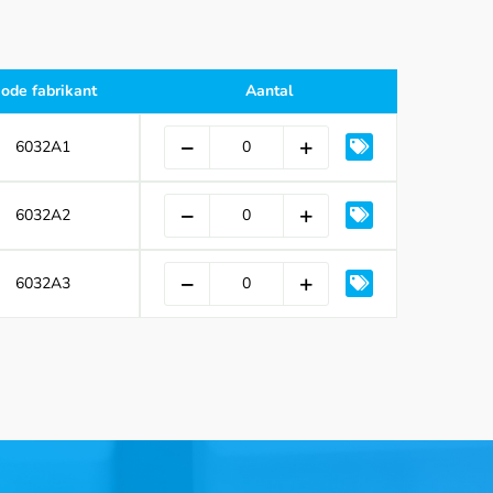
ode fabrikant
Aantal
6032A1
6032A2
6032A3