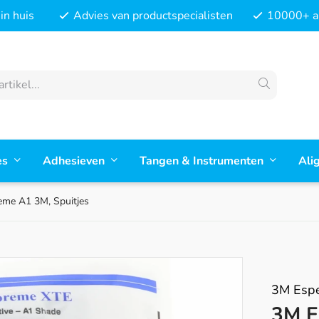
in huis
Advies van productspecialisten
10000+ ar
es
Adhesieven
Tangen & Instrumenten
Ali
eme A1 3M, Spuitjes
3M Esp
3M E