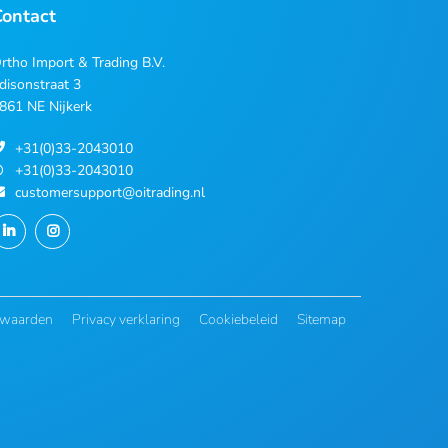
Contact
rtho Import & Trading B.V.
disonstraat 3
861 NE Nijkerk
+31(0)33-2043010
+31(0)33-2043010
customersupport@oitrading.nl
rwaarden
Privacy verklaring
Cookiebeleid
Sitemap