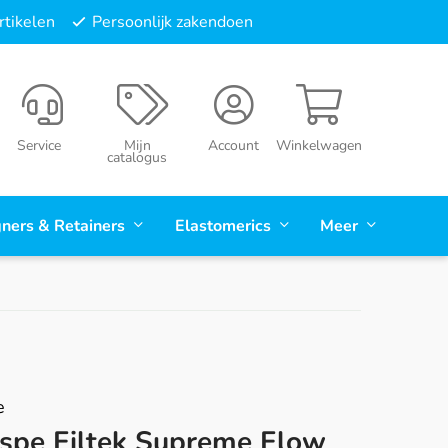
tikelen
Persoonlijk zakendoen
Service
Mijn
Account
Winkelwagen
catalogus
gners & Retainers
Elastomerics
Meer
e
spe Filtek Supreme Flow