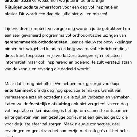
oktober 2023
verwelkomen we jullie in de prachtige
Rijtuigenloods
te Amersfoort voor een dag vol inspiratie en
plezier. Dit wordt een dag die jullie niet willen missen!
Tijdens deze compleet verzorgde dag worden jullie getrakteerd op
een zeer gevarieerd programma vol orthodontische lezingen van
gerenommeerde orthodontisten
. Leer de nieuwste ontwikkelingen
binnen het vakgebied kennen en krijg waardevolle inzichten die je
direct kunt toepassen in je werk. Deze lezingen zijn niet alleen
informatief, maar ook inspirerend en boeiend. Je zult versteld staan
van de kennis en ervaring die gedeeld wordt!
Maar dat is nog niet alles. We hebben ook gezorgd voor
top
entertainment
om de dag nog specialer te maken. Geniet van
verrassende acts en optredens die je zullen verbazen en vermaken.
Laten we de
feestelijke afsluiting
ook niet vergeten! Na een dag
vol inspiratie en kennisdeling is het tijd om samen te ontspannen
en te genieten van een gezellige borrel met een geweldige DJ die
voor de juiste sfeer zal zorgen. Maak nieuwe connecties, deel
ervaringen en geniet van het samenzijn met collega's uit het hele