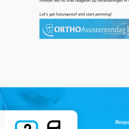
moeten we nu snel reageren op veranderingen in 
Let’s get futureproof and start jamming!
Bespa