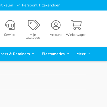
tikelen
Persoonlijk zakendoen
Service
Mijn
Account
Winkelwagen
catalogus
gners & Retainers
Elastomerics
Meer