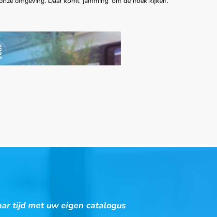
onze omgeving. Daar komt ‘jamming’ om de hoek kijken.
ar tijd met uw eigen catalogus