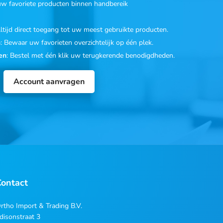
 uw favoriete producten binnen handbereik
Altijd direct toegang tot uw meest gebruikte producten.
n
: Bewaar uw favorieten overzichtelijk op één plek.
en
: Bestel met één klik uw terugkerende benodigdheden.
Account aanvragen
Contact
rtho Import & Trading B.V.
disonstraat 3