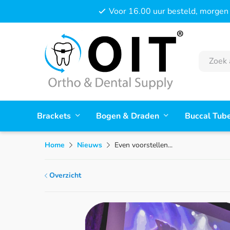
Voor 16.00 uur besteld, morgen 
Brackets
Bogen & Draden
Buccal Tub
Home
Nieuws
Even voorstellen...
Overzicht