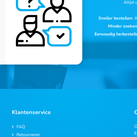
Altijd
Sneller bestellen
: 
Minder zoeke
Eenvoudig herbestell
Klantenservice
O
FAQ
E
Retourneren